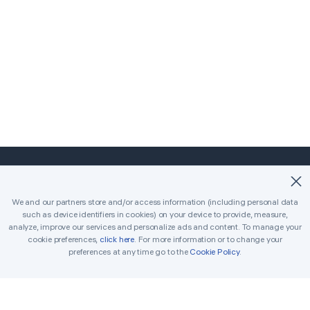
©2018-2026 Easybrain. All Rights Reserved.
We and our partners store and/or access information (including personal data
such as device identifiers in cookies) on your device to provide, measure,
Pagina principal
Clásico
Killer
analyze, improve our services and personalize ads and content. To manage your
cookie preferences,
click here
. For more information or to change your
Desafíos diarios
Torneo
Premios
preferences at any time go to the
Cookie Policy
.
Reglas
Ponte en contacto
Sudoku para imprimir
Solucionador