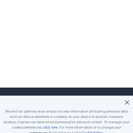
©2018-2026 Easybrain. All Rights Reserved.
We and our partners store and/or access information (including personal data
such as device identifiers in cookies) on your device to provide, measure,
Pagina principal
Clásico
Killer
analyze, improve our services and personalize ads and content. To manage your
cookie preferences,
click here
. For more information or to change your
Desafíos diarios
Torneo
Premios
preferences at any time go to the
Cookie Policy
.