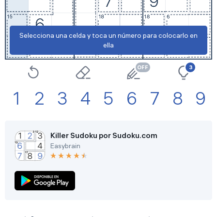
Configuración
Selecciona una celda y toca un número para colocarlo en
ella
3
1
2
3
4
5
6
7
8
9
Killer Sudoku por Sudoku.com
Easybrain