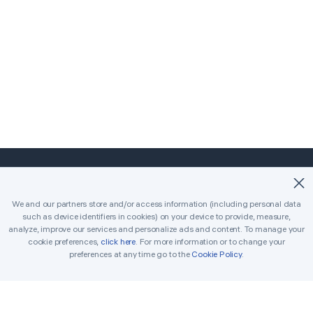
©2018-2026 Easybrain. All Rights Reserved.
We and our partners store and/or access information (including personal data
such as device identifiers in cookies) on your device to provide, measure,
Inicio
Clásico
Killer
analyze, improve our services and personalize ads and content. To manage your
cookie preferences,
click here
. For more information or to change your
Desafíos diarios
Torneo
Premios
preferences at any time go to the
Cookie Policy
.
Reglas
Consejos
Contacto
Sudoku imprimible
Solucionador