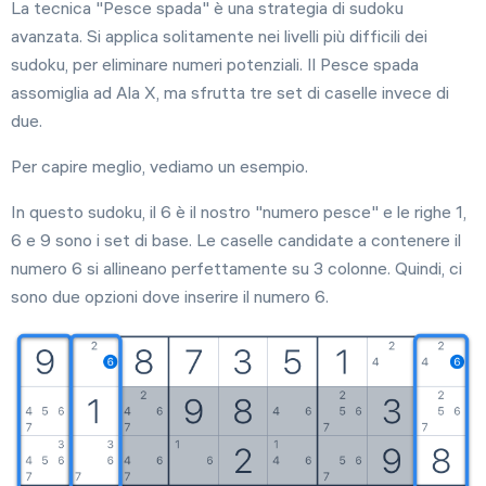
La tecnica "Pesce spada" è una strategia di sudoku
Impostazioni
6 ago
avanzata. Si applica solitamente nei livelli più difficili dei
Sfide giornaliere
sudoku, per eliminare numeri potenziali. Il Pesce spada
assomiglia ad Ala X, ma sfrutta tre set di caselle invece di
Gioca
due.
Per capire meglio, vediamo un esempio.
0
4
d
1
1
h
Torneo
In questo sudoku, il 6 è il nostro "numero pesce" e le righe 1,
6 e 9 sono i set di base. Le caselle candidate a contenere il
Gioca
numero 6 si allineano perfettamente su 3 colonne. Quindi, ci
sono due opzioni dove inserire il numero 6.
In arrivo
Nuovo evento