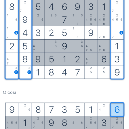
Premi
Regole
Sudoku stampabili
Risolutore
Consigli
O così
Impostazioni
Lingua
Italiano