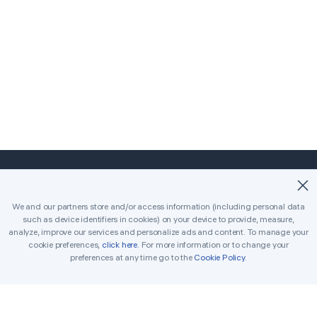
©2018-2026 Easybrain. All Rights Reserved.
We and our partners store and/or access information (including personal data
such as device identifiers in cookies) on your device to provide, measure,
Home
Classico
Killer
analyze, improve our services and personalize ads and content. To manage your
cookie preferences,
click here
. For more information or to change your
Sfide giornaliere
Torneo
Premi
preferences at any time go to the
Cookie Policy
.
Regole
Consigli
Contattaci
Sudoku stampabili
Risolutore