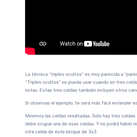
La técnica “triples ocultos” es muy parecida a “par
“Triples ocultos” se puede usar cuando en tres celd
notas. Estas tres celdas también incluyen otros cand
Si observas el ejemplo, te será más fácil entender e
Próximamente
Miremos las celdas resaltadas. Solo hay tres celdas
Nuevo evento
debe ocupar una de esas celdas. Y no podrá haber ni
otra celda de este bloque de 3x3.