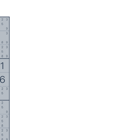
English
日本語
Italiano
中文
Deutsch
Français