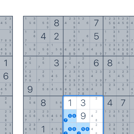
Premios
Reglas
Sudoku para imprimir
Solucionador
Configuración
Idioma
Español (México)
English
日本語