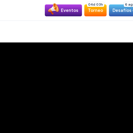
0
4
d
0
3
h
6 ag
Eventos
Torneo
Desafíos 
Próximamente
Sudoku
Clásico
Jugar
Sudoku
Killer
Jugar