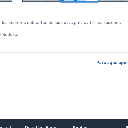
Italiano
中文
r los números sobrantes de las notas para evitar confusiones.
Deutsch
el Sudoku.
Français
Español
Português
Pares que apu
Türk
Polski
한국어
ไทย
Tiếng Việt
عربى
ncipal
Desafíos diarios
Reglas
S