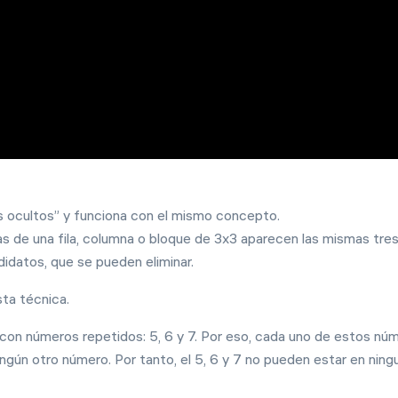
6 ago
Desafíos diarios
Jugar
0
4
d
0
3
h
Torneo
es ocultos” y funciona con el mismo concepto.
Jugar
as de una fila, columna o bloque de 3x3 aparecen las mismas tre
idatos, que se pueden eliminar.
sta técnica.
 con números repetidos: 5, 6 y 7. Por eso, cada uno de estos nú
ngún otro número. Por tanto, el 5, 6 y 7 no pueden estar en ning