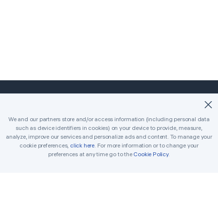
©2018-2026 Easybrain. All Rights Reserved.
We and our partners store and/or access information (including personal data
such as device identifiers in cookies) on your device to provide, measure,
Início
Clássico
Killer
analyze, improve our services and personalize ads and content. To manage your
cookie preferences,
click here
. For more information or to change your
Desafios diários
Torneio
Prémios
preferences at any time go to the
Cookie Policy
.
Regras
Dicas
Contacta-nos
Sudoku para impressão
Solucionador