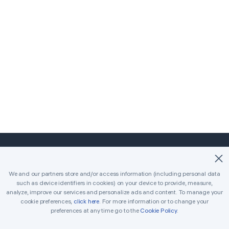
©2018-2026 Easybrain. All Rights Reserved.
We and our partners store and/or access information (including personal data
such as device identifiers in cookies) on your device to provide, measure,
Início
Clássico
Killer
analyze, improve our services and personalize ads and content. To manage your
cookie preferences,
click here
. For more information or to change your
Desafios diários
Torneio
Prémios
preferences at any time go to the
Cookie Policy
.
Regras
Dicas
Contacta-nos