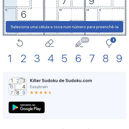
Definições
Seleciona uma célula e toca num número para preenchê-la
3
1
2
3
4
5
6
7
8
9
Killer Sudoku de Sudoku.com
Easybrain