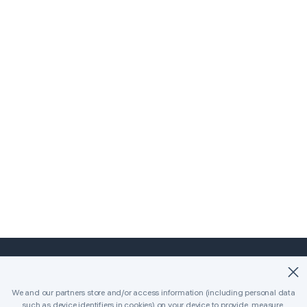
©2018-2026 Easybrain. All Rights Reserved.
We and our partners store and/or access information (including personal data
such as device identifiers in cookies) on your device to provide, measure,