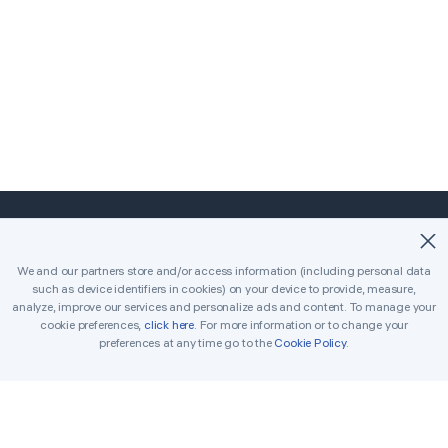
©2018-2026 Easybrain. All Rights Reserved.
We and our partners store and/or access information (including personal data
such as device identifiers in cookies) on your device to provide, measure,
Strona główna
Klasyczny
Killer
analyze, improve our services and personalize ads and content. To manage your
cookie preferences,
click here
. For more information or to change your
Codzienne wyzwania
Turniej
Nagrody
preferences at any time go to the
Cookie Policy
.
Zasady
Skontaktuj się z nami
Sudoku do wydruku
Rozwiązywacz