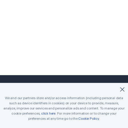
©2018-2026 Easybrain. All Rights Reserved.
We and our partners store and/or access information (including personal data
such as device identifiers in cookies) on your device to provide, measure,
Strona główna
Klasyczny
Killer
analyze, improve our services and personalize ads and content. To manage your
cookie preferences,
click here
. For more information or to change your
Codzienne wyzwania
Turniej
Nagrody
preferences at any time go to the
Cookie Policy
.
Zasady
Skontaktuj się z nami