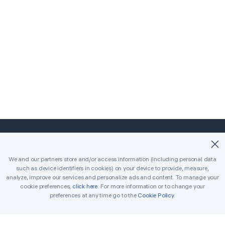
©2018-2026 Easybrain. All Rights Reserved.
We and our partners store and/or access information (including personal data
such as device identifiers in cookies) on your device to provide, measure,
Home
Classico
Killer
analyze, improve our services and personalize ads and content. To manage your
cookie preferences,
click here
. For more information or to change your
Sfide giornaliere
Torneo
Premi
preferences at any time go to the
Cookie Policy
.
Regole
Consigli
Contattaci
Sudoku stampabili
Risolutore