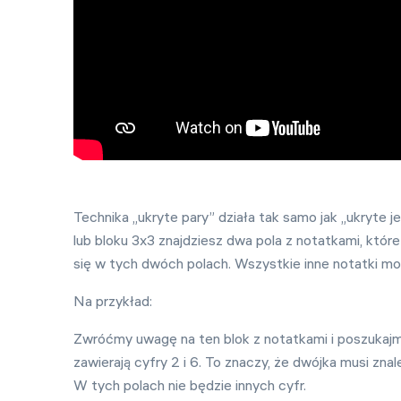
Technika „ukryte pary” działa tak samo jak „ukryte jed
lub bloku 3x3 znajdziesz dwa pola z notatkami, które
się w tych dwóch polach. Wszystkie inne notatki mo
Na przykład:
Zwróćmy uwagę na ten blok z notatkami i poszukajmy
zawierają cyfry 2 i 6. To znaczy, że dwójka musi zna
W tych polach nie będzie innych cyfr.