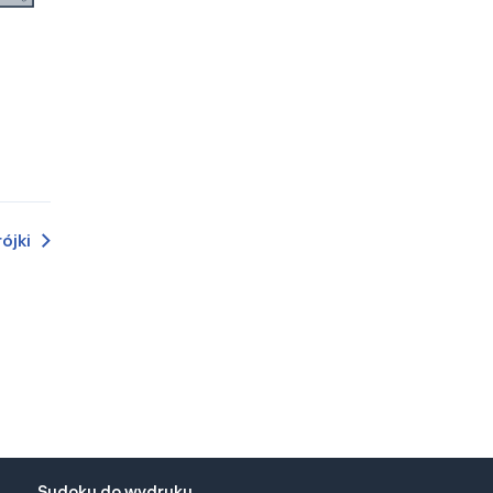
Español
Português
Türk
Polski
한국어
ไทย
ójki
Tiếng Việt
عربى
Español (México)
Português (Brasil)
中文（T）
Русский
Sudoku do wydruku