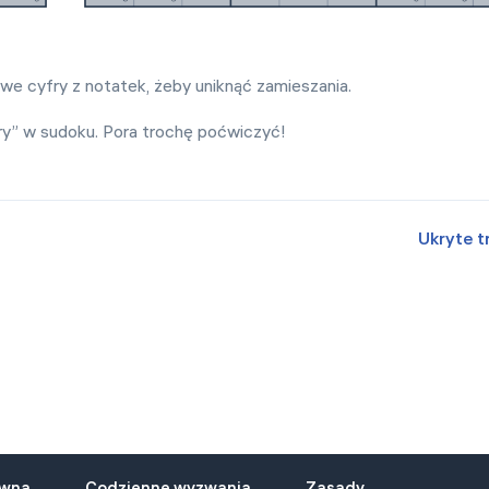
e cyfry z notatek, żeby uniknąć zamieszania.
ary” w sudoku. Pora trochę poćwiczyć!
Ukryte tr
ówna
Codzienne wyzwania
Zasady