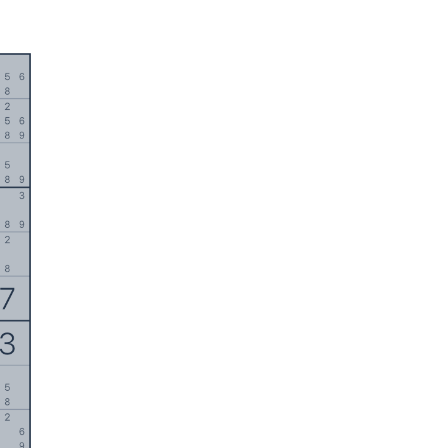
English
日本語
Italiano
中文
Deutsch
Français