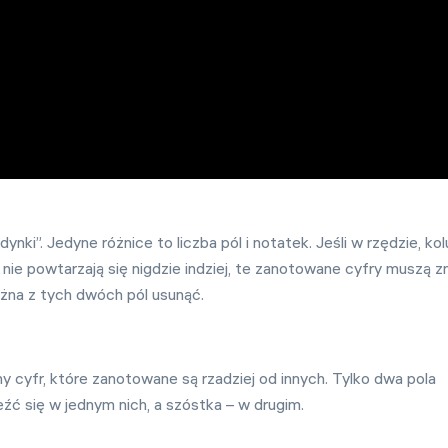
ynki”. Jedyne różnice to liczba pól i notatek. Jeśli w rzędzie, ko
 nie powtarzają się nigdzie indziej, te zanotowane cyfry muszą z
żna z tych dwóch pól usunąć.
 cyfr, które zanotowane są rzadziej od innych. Tylko dwa pola
leźć się w jednym nich, a szóstka – w drugim.