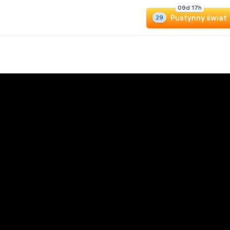
0
9
d
1
7
h
Pustynny świat
29