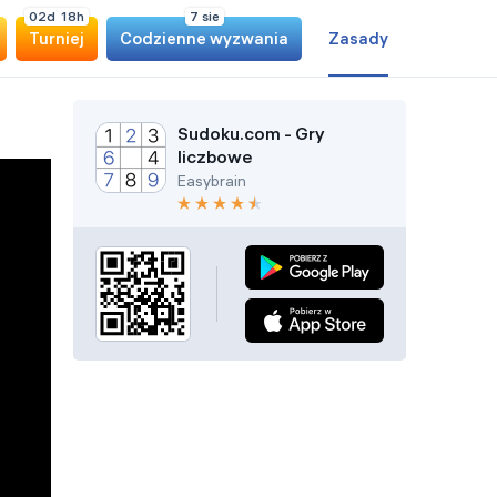
0
2
d
1
8
h
7 sie
Turniej
Codzienne wyzwania
Zasady
Sudoku.com - Gry
liczbowe
Easybrain