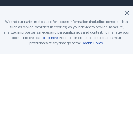
©2018-2026 Easybrain. All Rights Reserved.
We and our partners store and/or access information (including personal data
such as device identifiers in cookies) on your device to provide, measure,
Strona główna
Klasyczny
Killer
analyze, improve our services and personalize ads and content. To manage your
cookie preferences,
click here
. For more information or to change your
Codzienne wyzwania
Turniej
Nagrody
preferences at any time go to the
Cookie Policy
.
Zasady
Skontaktuj się z nami
Sudoku do wydruku
Rozwiązywacz
Terms
Cookie Policy
Privacy