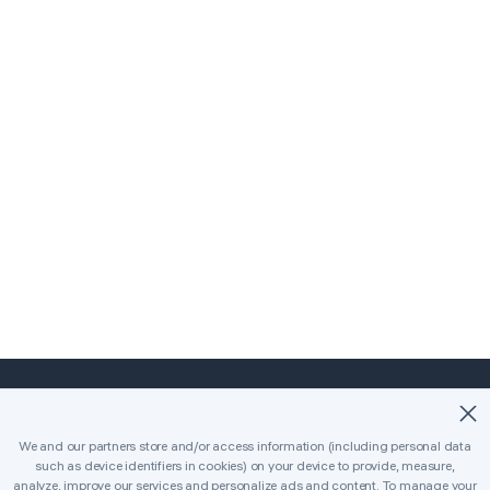
©2018-2026 Easybrain. All Rights Reserved.
We and our partners store and/or access information (including personal data
such as device identifiers in cookies) on your device to provide, measure,
قاتلة
كلاسيكي
الصفحة الرئيسية
analyze, improve our services and personalize ads and content. To manage your