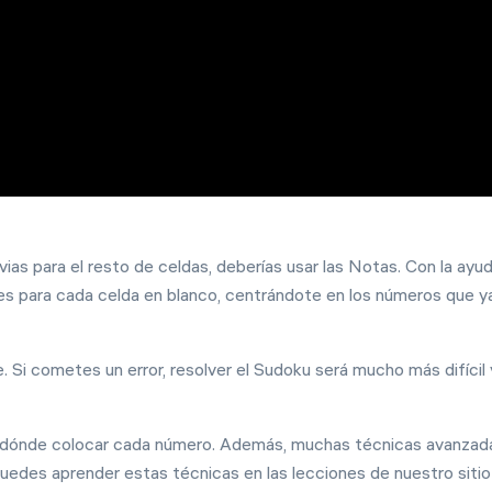
vias para el resto de celdas, deberías usar las Notas. Con la ayu
les para cada celda en blanco, centrándote en los números que y
 Si cometes un error, resolver el Sudoku será mucho más difícil 
er dónde colocar cada número. Además, muchas técnicas avanzad
Puedes aprender estas técnicas en las lecciones de nuestro siti