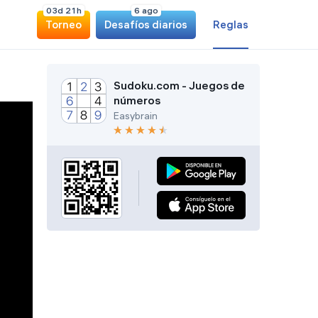
0
3
d
2
1
h
6 ago
Torneo
Desafíos diarios
Reglas
Sudoku.com - Juegos de
números
Easybrain