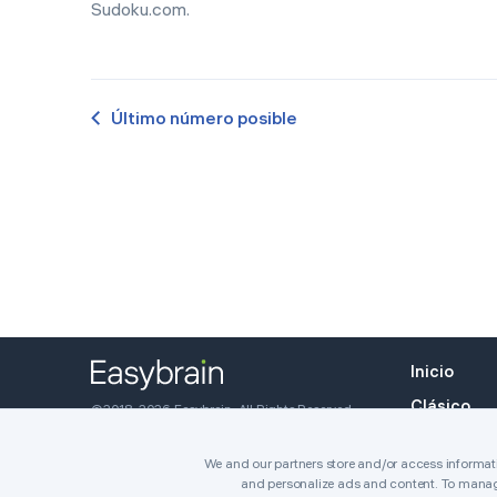
Sudoku.com.
Último número posible
Inicio
Clásico
©2018-2026 Easybrain. All Rights Reserved.
Killer
We and our partners store and/or access informatio
and personalize ads and content. To manag