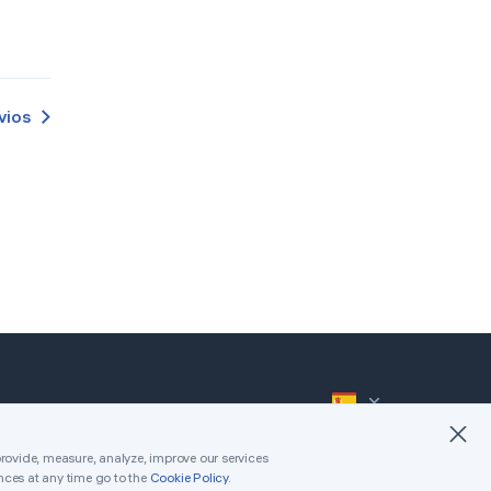
Polski
한국어
ไทย
vios
Tiếng Việt
عربى
Español (México)
Português (Brasil)
中文（T）
Русский
provide, measure, analyze, improve our services
nces at any time go to the
Cookie Policy
.