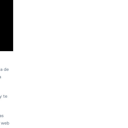
English
日本語
Italiano
da de
中文
a
Deutsch
Français
y te
Español
Português
as
o web
Türk