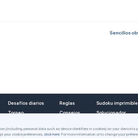
Sencillos ob
Desafíos diarios
Reglas
Sudoku imprimible
Torneo
Consejos
Solucionador
Premios
Contacto
n (including personal data such as device identifiers in cookies) on your device to 
e your cookie preferences,
click here
. For more information or to change your prefere