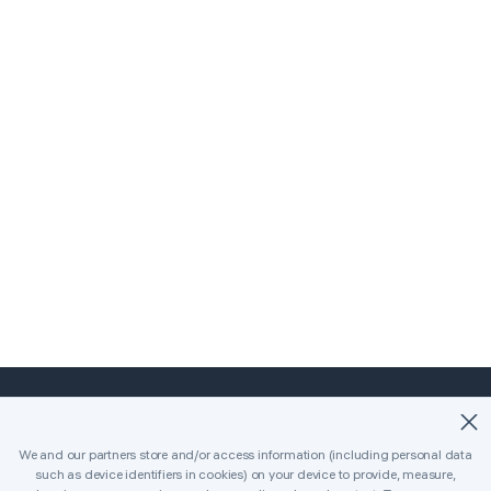
©2018-2026 Easybrain. All Rights Reserved.
We and our partners store and/or access information (including personal data
such as device identifiers in cookies) on your device to provide, measure,
Home
Classico
Killer