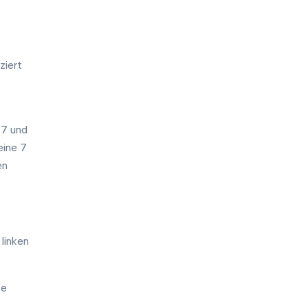
ziert
 7 und
eine 7
en
linken
te