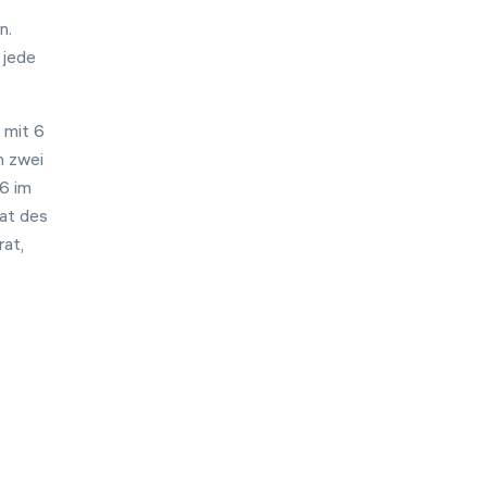
n.
 jede
 mit 6
n zwei
 6 im
rat des
rat,