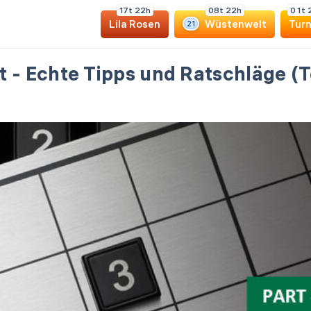
1
7
t
2
2
h
0
8
t
2
2
h
0
1
t
Lila Rosen
Wüstenwelt
Turn
21
 - Echte Tipps und Ratschläge (T