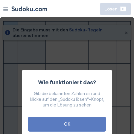
Lösen
Klassisch
Killer
Die Eingabe muss mit den
Sudoku-Regeln
übereinstimmen
0
4
t
0
1
h
Demnächst
Sudoku
Turnier
Klassisch
6. Aug
Tägliche Herausforderungen
Spielen
Auszeichnungen
Sudoku
Wie funktioniert das?
Killer
Regeln
Gib die bekannten Zahlen ein und
klicke auf den „Sudoku lösen“-Knopf,
Spielen
um die Lösung zu sehen
OK