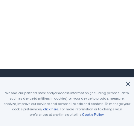
©2018-2026 Easybrain. All Rights Reserved.
We and our partners store and/or access information (including personal data
such as device identifiers in cookies) on your device to provide, measure,
Start
Klassisch
Killer
analyze, improve our services and personalize ads and content. To manage your
cookie preferences,
click here
. For more information or to change your
Tägliche Herausforderungen
Turnier
preferences at any time go to the
Cookie Policy
.
Auszeichnungen
Regeln
Tipps
In Verbindung setzen