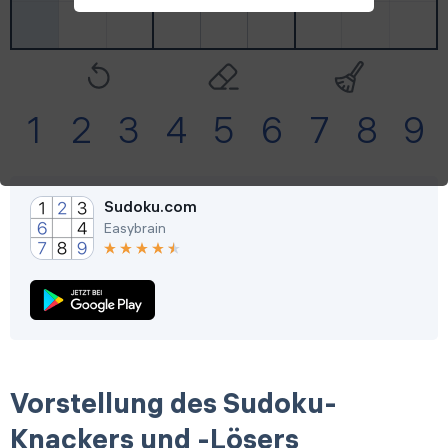
Einstellungen
6. Aug
Tägliche
Herausforderungen
Spielen
1
2
3
4
5
6
7
8
9
0
4
t
0
1
h
Turnier
Sudoku.com
Easybrain
Spielen
Demnächst
Neues Event
Vorstellung des Sudoku-
Knackers und -Lösers