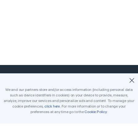
©2018-2026 Easybrain. All Rights Reserved.
We and our partners store and/or access information (including personal data
such as device identifiers in cookies) on your device to provide, measure,
Start
Klassisch
Killer
analyze, improve our services and personalize ads and content. To manage your
cookie preferences,
click here
. For more information or to change your
Tägliche Herausforderungen
Turnier
preferences at any time go to the
Cookie Policy
.
Auszeichnungen
Regeln
Tipps
In Verbindung setzen