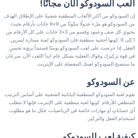
العب السودوكو الآن مجانًا!
إن السودوكو من أكثر الألعاب المنطقية شعبيةً على الإطلاق. الهدف
من السودوكو هو ملء جدولًا مكونًا من 9×9 خانات بأرقام بحيث
يحتوي كل صف وعمود وقسم من 3×3 خانات على كل الأرقام من
1 إلى 9. كونها أحجية منطقية فإن السودوكو لعبة ممتازة لتمرين
العقل. إذا حرصت على لعب السودوكو يوميًا فستبدأ برؤية تحسنٍ
في قوة تركيزك وقواك العقلية بشكل عام. ابدأ اللعب الآن. سرعان
ما ستصبح السودوكو لعبتك المفضلة على الإنترنت.
عن السودوكو
تقوم لعبة السودوكو المنطقية اليابانية الشعبية على أساس الترتيب
المنطقي للأرقام. كونها لعبة منطقية على الإنترنت فإنها لا تتطلب
أي حساباتٍ أو مهارات خاصة في الرياضيات، فكل ما هو مطلوب
استخدام العقل والتركيز.
كيفية لعب السودوكو