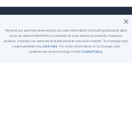
©2018-2026 Easybrain. All Rights Reserved.
We and our partners store and/or access information (including personal data
such as device identifiers in cookies) on your device to provide, measure,
قاتلة
كلاسيكي
الصفحة الرئيسية
analyze, improve our services and personalize ads and content. To manage your
cookie preferences,
click here
. For more information or to change your
تواصل معنا
القواعد
جوائز
المسابقة
التحديات اليومية
preferences at any time go to the
Cookie Policy
.
مساعد الحل
سودوكو قابل للطباعة
Terms
Cookie Policy
Privacy