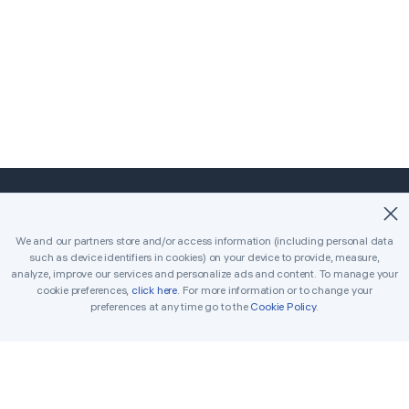
©2018-2026 Easybrain. All Rights Reserved.
We and our partners store and/or access information (including personal data
such as device identifiers in cookies) on your device to provide, measure,
หน้าหลัก
คลาสสิก
Killer
analyze, improve our services and personalize ads and content. To manage your
cookie preferences,
click here
. For more information or to change your
คำท้าทายประจำวัน
การแข่งขัน
รางวัล
preferences at any time go to the
Cookie Policy
.
กติกา
ติดตามเราไว้
ซูโดกุพิมพ์ได้
เครื่องแก้ปริศนา