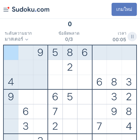
เกมใหม่
คลาสสิก
0
Killer
เวลา
ระดับความยาก
ข้อผิดพลาด
Awesome!
1
7
d
0
6
h
:
มาสเตอร์
0
/
3
0
0
0
5
กุหลาบสีไลแลค
คลาสสิก
Killer
0
8
d
0
6
h
โลกแห่งทะเลทราย
โลกแห่งทะเลทราย
กุหลาบสีไลแลค
0
1
d
0
6
h
การแข่งขัน
ง่าย
9 ส.ค.
คำท้าทายประจำวัน
ปานกลาง
ยาก
รางวัล
ผู้เชี่ยวชาญ
กติกา
มาสเตอร์