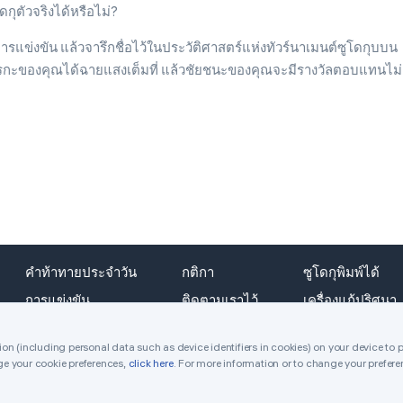
กุตัวจริงได้หรือไม่?
88
Glamorous Goose
รแข่งขัน แล้วจารึกชื่อไว้ในประวัติศาสตร์แห่งทัวร์นาเมนต์ซูโดกุบบน
รรกะของคุณได้ฉายแสงเต็มที่ แล้วชัยชนะของคุณจะมีรางวัลตอบแทนไม่อ
89
Relieved Jellyfish
90
Precious Stag
91
Lucky Shark
92
Precious Oystercatcher
93
Eager Walrus
94
Clever Gnu
คำท้าทายประจำวัน
กติกา
ซูโดกุพิมพ์ได้
การแข่งขัน
ติดตามเราไว้
เครื่องแก้ปริศนา
95
Distinct Narwhal
รางวัล
96
Funny Oryx
n (including personal data such as device identifiers in cookies) on your device to 
e your cookie preferences,
click here
. For more information or to change your prefere
97
Worrisome Oystercatcher