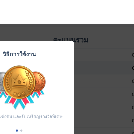
67
Friendly Chicken
68
Clever Beaver
69
Better Tiger
คะแนนรวม
70
Lovely Oryx
วิธีการใช้งาน
71
Glamorous Ocelot
72
ME
73
Brave Skimmer
74
Lucky Antelope
75
Agreeable Donkey
แข่งขัน และรับเหรียญรางวัลพิเศษ
76
Precious Skipper
77
Delightful Stork