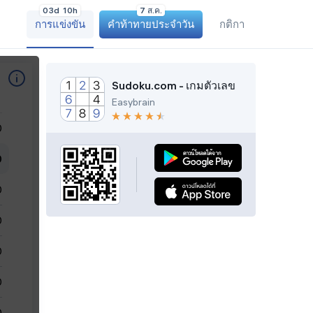
0
0
3
d
1
0
h
7 ส.ค.
การแข่งขัน
คำท้าทายประจำวัน
กติกา
0
0
Sudoku.com - เกมตัวเลข
0
Easybrain
0
0
0
0
0
0
0