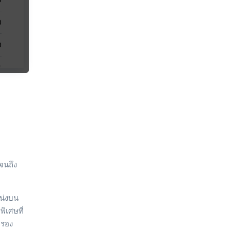
0
0
English
0
日本語
0
Italiano
0
中文
0
Deutsch
Français
0
จนถึง
Español
0
Português
หน่งบน
0
Türk
พิเศษที่
ครอง
0
Polski