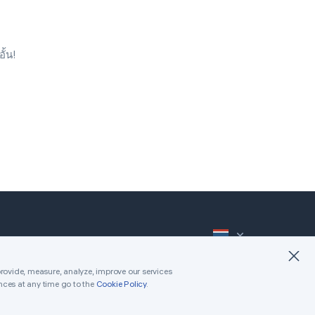
한국어
0
ไทย
ั้น!
0
Tiếng Việt
0
عربى
0
Español (México)
Português (Brasil)
0
中文（T）
0
Русский
0
0
0
provide, measure, analyze, improve our services
nces at any time go to the
Cookie Policy
.
Terms
Cookie Policy
Privacy
0