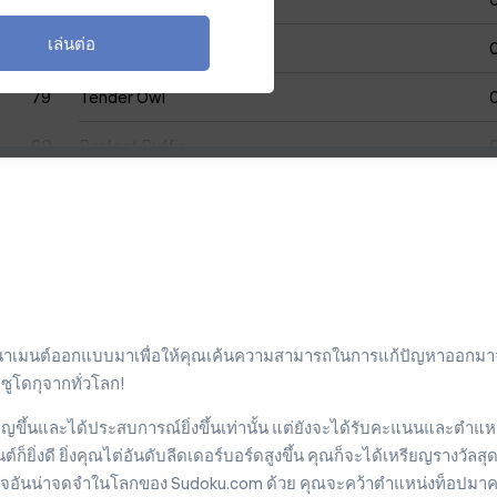
เล่นต่อ
78
Embarrassed Goshawk
79
Tender Owl
80
Perfect Puffin
81
Graceful Quelea
82
Good Otter
83
Shiny Elk
84
Zany Tortoise
ัวร์นาเมนต์ออกแบบมาเพื่อให้คุณเค้นความสามารถในการแก้ปัญหาออกมา
มซูโดกุจากทั่วโลก!
85
Alert Cardinal
ชาญขึ้นและได้ประสบการณ์ยิ่งขึ้นเท่านั้น แต่ยังจะได้รับคะแนนและตำแ
86
Friendly Badger
ยิ่งดี ยิ่งคุณไต่อันดับลีดเดอร์บอร์ดสูงขึ้น คุณก็จะได้เหรียญรางวัลสุด
เร็จอันน่าจดจำในโลกของ Sudoku.com ด้วย คุณจะคว้าตำแหน่งท็อปมา
87
Vivacious Mouse