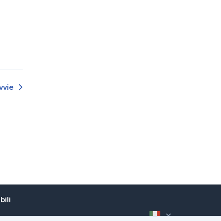
Português
Türk
Polski
한국어
ไทย
vvie
Tiếng Việt
عربى
Español (México)
Português (Brasil)
中文（T）
Русский
ili