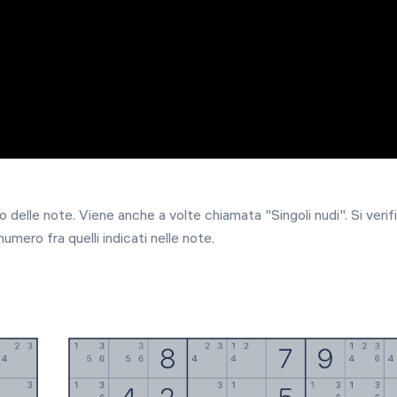
6 ago
Sfide giornaliere
Gioca
0
3
d
2
3
h
Torneo
delle note. Viene anche a volte chiamata "Singoli nudi". Si verif
Gioca
numero fra quelli indicati nelle note.