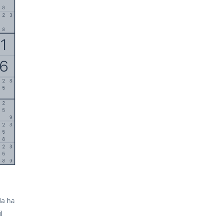
English
日本語
Italiano
中文
Deutsch
Français
la ha
l
Español