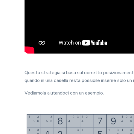
Questa strategia si basa sul corretto posizionamento 
quando in una casella resta possibile inserire solo un 
Vediamola aiutandoci con un esempio.
In arrivo
Nuovo evento