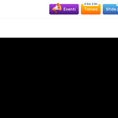
0
3
d
2
3
h
Eventi
Torneo
Sfide 
In arrivo
Sudoku
Classico
Gioca
Sudoku
Killer
Gioca