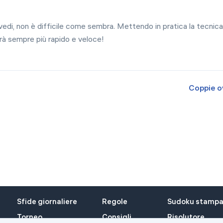
English
日本語
edi, non è difficile come sembra. Mettendo in pratica la tecnica
Italiano
sarà sempre più rapido e veloce!
中文
Deutsch
Coppie o
Français
Español
Português
Türk
Polski
한국어
ไทย
Sfide giornaliere
Regole
Sudoku stampab
Tiếng Việt
Torneo
Consigli
Risolutore