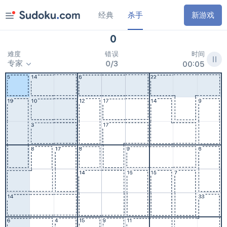
经典
杀手
0
9
天
2
2
时
新游戏
沙漠世界
0
0
2
天
2
3
时
锦标赛
时间
难度
错误
Awesome!
:
专家
0
/
3
0
0
0
5
8月7日
经典
杀手
每日挑战
沙漠世界
奖品
简单
规则
中等
困难
专家
重新开始
设置