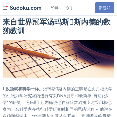
经典
杀手
1
6
天
2
3
时
新游戏
淡紫色玫瑰
来自世界冠军汤玛斯斯内德的数
0
7
天
2
3
时
沙漠世界
独教训
2
3
时
4
6
分
经典
杀手
锦标赛
沙漠世界
8月9日
每日挑战
淡紫色玫瑰
奖品
简单
规则
中等
1.数独就和科学一样。
汤玛斯斯内德的正职是在史丹福大学
困难
的生物力学研究室内进行有关DNA测序和最简单"自动化科
专家
学"的研究。汤玛斯斯内德说他在解答数独拼图时采用和他
身为一名科学家在执行科学研究时相同的思绪过程－ 他说在
大师
数独和科学中，"您需要从地基从头开始"。您朝着最终目标