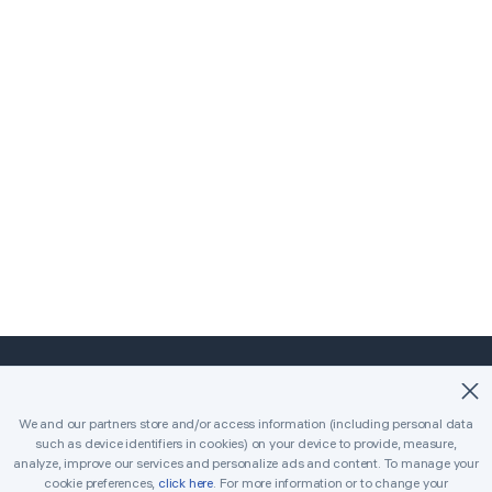
©2018-2026 Easybrain. All Rights Reserved.
We and our partners store and/or access information (including personal data
such as device identifiers in cookies) on your device to provide, measure,
首页
经典
杀手
每日挑战
锦标赛
奖品
analyze, improve our services and personalize ads and content. To manage your
cookie preferences,
click here
. For more information or to change your
规则
建议
取得联系
可打印的数独
求解器