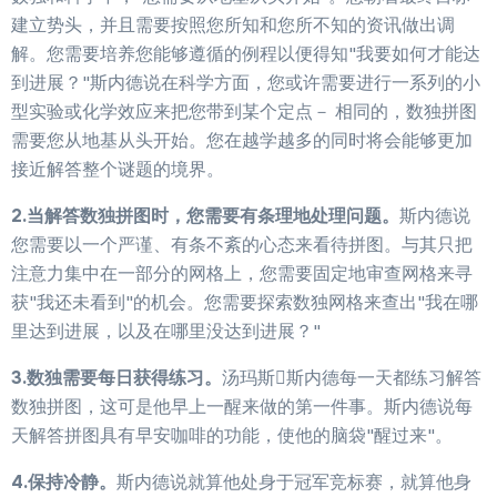
极限
建立势头，并且需要按照您所知和您所不知的资讯做出调
设置
解。您需要培养您能够遵循的例程以便得知"我要如何才能达
到进展？"斯内德说在科学方面，您或许需要进行一系列的小
型实验或化学效应来把您带到某个定点－ 相同的，数独拼图
需要您从地基从头开始。您在越学越多的同时将会能够更加
接近解答整个谜题的境界。
2.当解答数独拼图时，您需要有条理地处理问题。
斯内德说
您需要以一个严谨、有条不紊的心态来看待拼图。与其只把
注意力集中在一部分的网格上，您需要固定地审查网格来寻
获"我还未看到"的机会。您需要探索数独网格来查出"我在哪
里达到进展，以及在哪里没达到进展？"
3.数独需要每日获得练习。
汤玛斯斯内德每一天都练习解答
数独拼图，这可是他早上一醒来做的第一件事。斯内德说每
天解答拼图具有早安咖啡的功能，使他的脑袋"醒过来"。
4.保持冷静。
斯内德说就算他处身于冠军竞标赛，就算他身