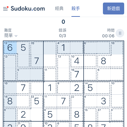
經典
殺手
0
9
天
0
0
時
新遊戲
沙漠世界
0
0
2
天
0
1
時
錦標賽
時間
難度
錯誤
Awesome!
:
簡單
0
/
3
0
0
0
6
8月8日
經典
殺手
每日挑戰
沙漠世界
獎勵
簡單
規則
中等
困難
專家
重新開始
設定