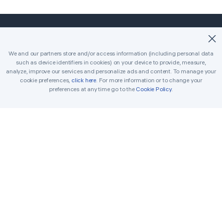
©2018-2026 Easybrain. All Rights Reserved.
We and our partners store and/or access information (including personal data
such as device identifiers in cookies) on your device to provide, measure,
首頁
經典
殺手
每日挑戰
錦標賽
獎勵
analyze, improve our services and personalize ads and content. To manage your
cookie preferences,
click here
. For more information or to change your
規則
聯絡方式
可列印的數獨
求解器
preferences at any time go to the
Cookie Policy
.
Terms
Cookie Policy
Privacy