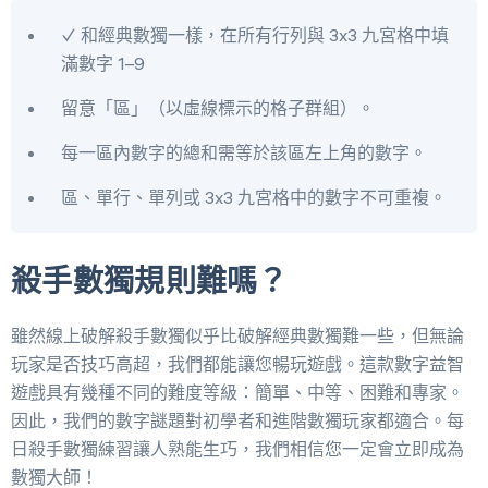
✓ 和經典數獨一樣，在所有行列與 3x3 九宮格中填
滿數字 1–9
留意「區」（以虛線標示的格子群組）。
每一區內數字的總和需等於該區左上角的數字。
區、單行、單列或 3x3 九宮格中的數字不可重複。
殺手數獨規則難嗎？
雖然線上破解殺手數獨似乎比破解經典數獨難一些，但無論
玩家是否技巧高超，我們都能讓您暢玩遊戲。這款數字益智
遊戲具有幾種不同的難度等級：簡單、中等、困難和專家。
因此，我們的數字謎題對初學者和進階數獨玩家都適合。每
日殺手數獨練習讓人熟能生巧，我們相信您一定會立即成為
數獨大師！