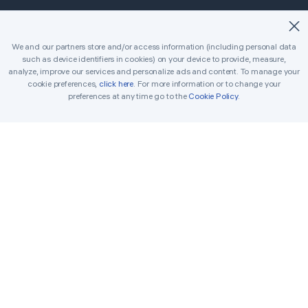
©2018-2026 Easybrain. All Rights Reserved.
We and our partners store and/or access information (including personal data
such as device identifiers in cookies) on your device to provide, measure,
ホーム
クラシック
キラー
analyze, improve our services and personalize ads and content. To manage your
cookie preferences,
click here
. For more information or to change your
デイリーチャレンジ
トーナメント
賞
preferences at any time go to the
Cookie Policy
.
ルール
アドバイス
連絡フォーム
印刷用ナンプレ
解答ツール
Terms
Cookie Policy
Privacy