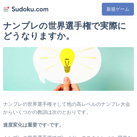
新規ゲーム
クラシック
ナンプレの世界選手権で実際に
キラー
どうなりますか。
1
6
日
0
7
時
紫のバラ
クラシック
キラー
0
7
日
0
7
時
砂漠の世界
砂漠の世界
紫のバラ
0
7
時
5
8
分
トーナメント
やさしい
8月10日
デイリーチャレンジ
ふつう
ナンプレの世界選手権そして他の高レベルのナンプレ大会
むずかしい
賞
からいくつかの教訓は次のとおりです。
エキスパート
ルール
速度変化は重要です-です。
マスター