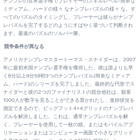
ナンプレの世界選手権でプレイヤーのスキルレベル-簡単な
エクストリーム
ミディアム、ハードの様々 なナンプレパズルの様々 な。す
べてのパズルのタイミングし、プレーヤーは彼らがナンプ
レパズルを完了するどのようにすばやく基づいて判断され
ます。最速のパズルのソルバー勝。
設定
競争条件が異なる
アメリカナンプレマスタートーマス・スナイダーは、2007
年に最初米国ナンプレ選手権を獲得した、彼は誰よりも早
く8分以上9分59秒3つのナンプレパズル(簡単なミディア
ム、ハード)のシリーズを完了しました。最終的な円形でス
ナイダーと彼の2つのファイナリストの競合他社は、観客
1000人が数字を見ることができる置かれたし、進捗状況を
測定できるので、ビッグフット4×4グリッドのナンプレパ
ズルを解決しました。これは、通常ナンプレパズルを解
く、プレーヤーを使用して一枚の紙、またはモバイルアプ
リケーションまたはコンピューター画面で小さなグリッド