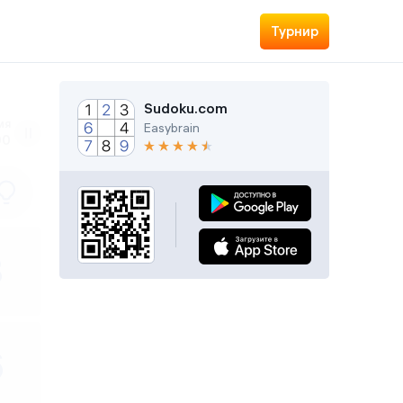
Турнир
Sudoku.com
мя
Easybrain
00
3
6