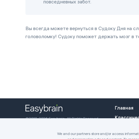
повседневных забот.
Вы всегда можете вернуться в Судоку Дня на сл
головоломку! Судоку поможет держать мозг в то
Главная
Классиче
©2018-2026 Easybrain. All Rights Reserved.
Киллер
We and our partners store and/or access informatio