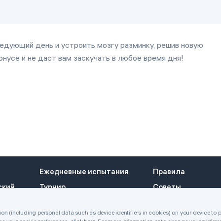
едующий день и устроить мозгу разминку, решив новую
нусе и не даст вам заскучать в любое время дня!
Ежедневные испытания
Правила
ский
Турнир
Советы
Награды
Обратная связь
n (including personal data such as device identifiers in cookies) on your device to 