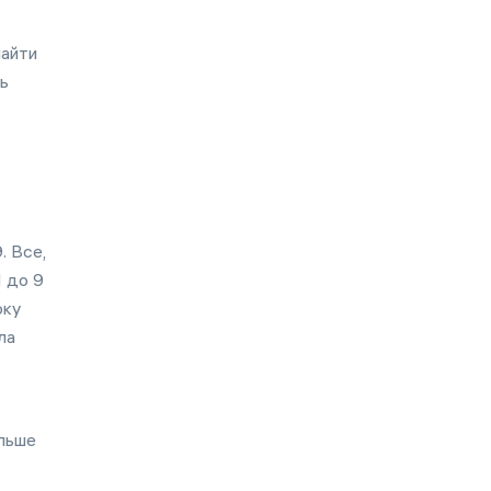
найти
ть
. Все,
1 до 9
оку
ла
ольше