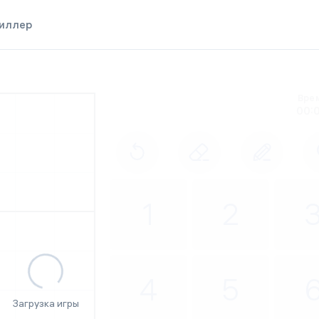
иллер
Awesome!
Вре
00:
1
2
Классический
Киллер
Ежедневные испытания
postcards
4
5
Загрузка игры
storybook