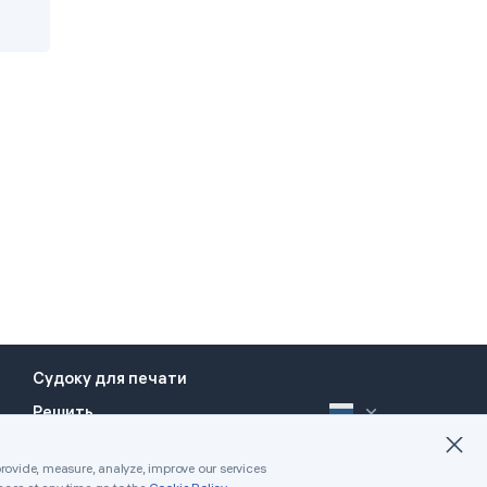
Türk
Polski
한국어
ไทย
Tiếng Việt
عربى
Español (México)
Português (Brasil)
中文（T）
Русский
Судоку для печати
Решить
provide, measure, analyze, improve our services