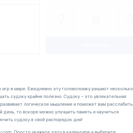
Продолжить
7
8
Начать заново
Новая игра
х игр в мире. Ежедневно эту головоломку решают несколько
шать судоку крайне полезно. Судоку – это увлекательная
, развивает логическое мышление и поможет вам расслабить
й день, то вскоре можно улучшить память и научиться
ючить судоку в свой распорядок дня!
u.com. Просто укажите дату в календаре и выберите