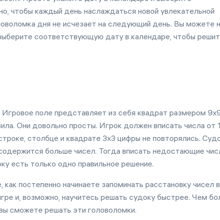
но, чтобы каждый день наслаждаться новой увлекательной
оволомка дня не исчезает на следующий день. Вы можете 
 и выберите соответствующую дату в календаре, чтобы реши
. Игровое поле представляет из себя квадрат размером 9х9
вила. Они довольно просты. Игрок должен вписать числа от 
строке, столбце и квадрате 3х3 цифры не повторялись. Суд
е содержится больше чисел. Тогда вписать недостающие чис
оку есть только одно правильное решение.
е, как постепенно начинаете запоминать расстановку чисел в
игре и, возможно, научитесь решать судоку быстрее. Чем б
 вы сможете решать эти головоломки.