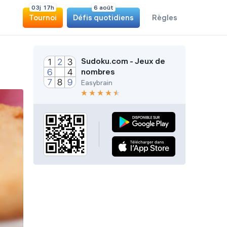
0
3
j
1
7
h
6 août
Tournoi
Défis quotidiens
Règles
Sudoku.com - Jeux de
nombres
Easybrain