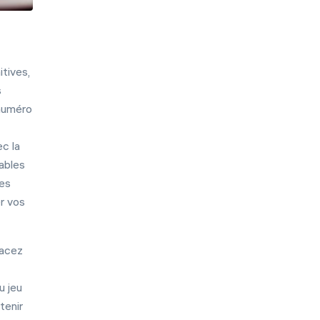
tives,
s
 numéro
c la
iables
les
r vos
lacez
u jeu
English
tenir