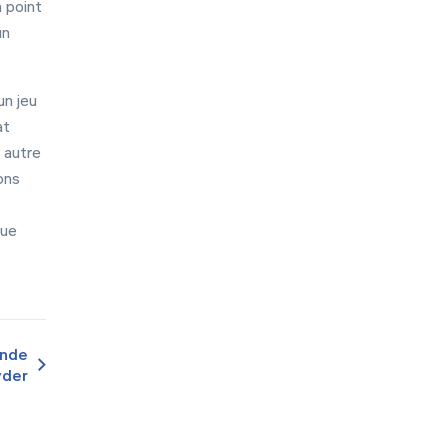
n point
日本語
un
Italiano
中文
un jeu
Deutsch
at
 autre
Français
ons
Español
Português
que
Türk
Polski
한국어
onde
ไทย
yder
Tiếng Việt
عربى