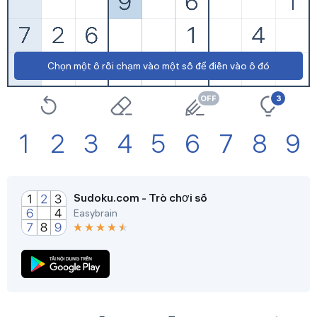
Chọn một ô rồi chạm vào một số để điền vào ô đó
3
1
2
3
4
5
6
7
8
9
Sudoku.com - Trò chơi số
Easybrain