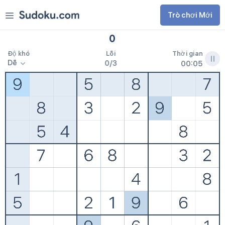
Trò chơi Mới
Cổ điển
0
Killer
Thời gian
Độ khó
Lỗi
Awesome!
0
3
d
0
5
h
:
Dễ
0
/
3
0
0
0
5
Giải đấu
Cổ điển
Killer
7 Th. 8
Dễ
Thử thách Hàng ngày
Trung bình
Giải thưởng
Khó
Luật chơi
Chuyên gia
Bậc thầy
Cực khó
Bắt đầu lại
Cài đặt